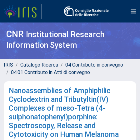
CNR
Institutional Research
Information System
IRIS
Catalogo Ricerca
04 Contributo in convegno
04.01 Contributo in Atti di convegno
Nanoassemblies of Amphiphilic
Cyclodextrin and Tributyltin(IV)
Complexes of meso-Tetra (4-
sulphonatophenyl)porphine:
Spectroscopy, Release and
Cytotoxicity on Human Melanoma