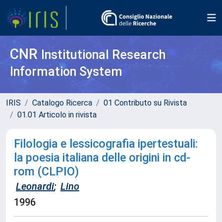
CNR
Institutional Research
Information System
IRIS
Catalogo Ricerca
01 Contributo su Rivista
01.01 Articolo in rivista
Filologia e lessicografia ipertestuali:
la poesia italiana delle origini in cd-
rom (CLPIO)
Leonardi
;
Lino
1996