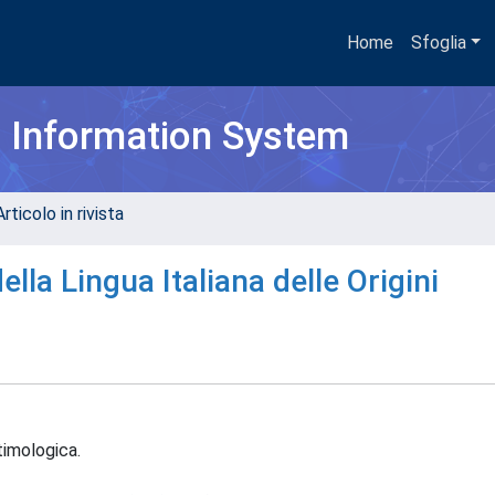
Home
Sfoglia
h Information System
rticolo in rivista
la Lingua Italiana delle Origini
timologica.