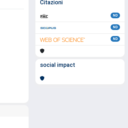
Citazioni
ND
ND
ND
social impact