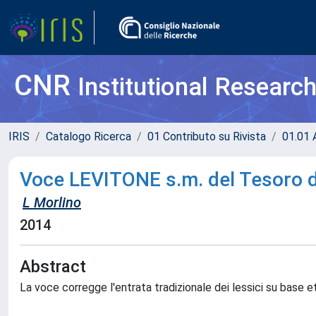
CNR
Institutional Researc
IRIS
Catalogo Ricerca
01 Contributo su Rivista
01.01 A
Voce LEVITONE s.m. del Tesoro del
L Morlino
2014
Abstract
La voce corregge l'entrata tradizionale dei lessici su base e