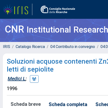
CNR
Institutional Researc
IRIS
Catalogo Ricerca
04 Contributo in convegno
04.0
Soluzioni acquose contenenti Zn2
letti di sepiolite
Medici L
;
1996
Scheda breve
Scheda completa
Sched