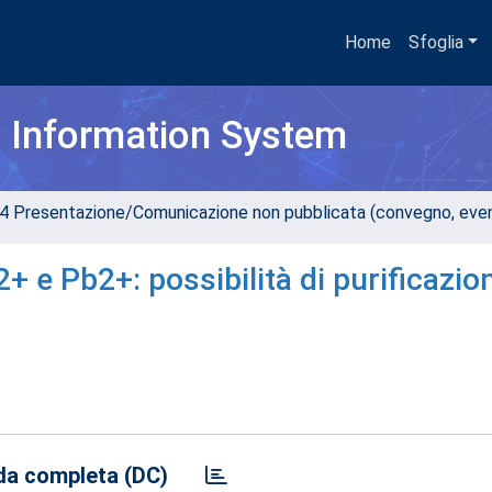
Home
Sfoglia
h Information System
4 Presentazione/Comunicazione non pubblicata (convegno, evento
+ e Pb2+: possibilità di purificazio
a completa (DC)