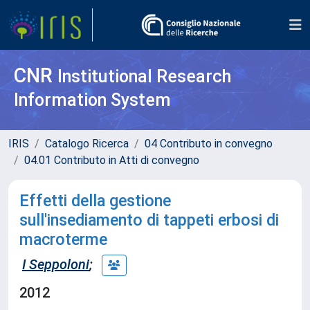
CNR
Institutional Research
Information System
IRIS
Catalogo Ricerca
04 Contributo in convegno
04.01 Contributo in Atti di convegno
Effetti della gestione
sull'insediamento di tappeti erbosi di
macroterme
I Seppoloni
;
2012