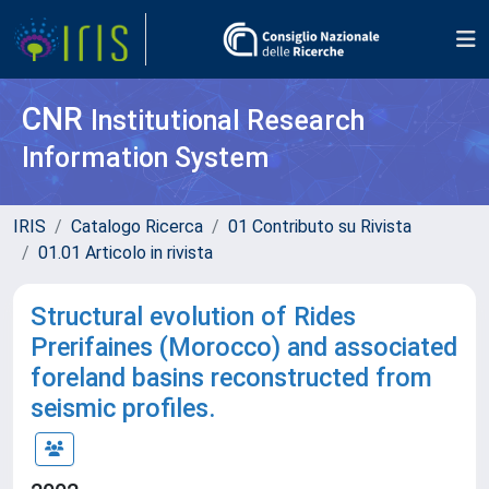
CNR
Institutional Research
Information System
IRIS
Catalogo Ricerca
01 Contributo su Rivista
01.01 Articolo in rivista
Structural evolution of Rides
Prerifaines (Morocco) and associated
foreland basins reconstructed from
seismic profiles.