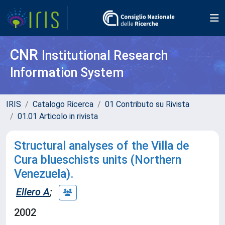
CNR
Institutional Research
Information System
IRIS
Catalogo Ricerca
01 Contributo su Rivista
01.01 Articolo in rivista
Structural analyses of the Villa de
Cura blueschists units (Northern
Venezuela).
Ellero A
;
2002