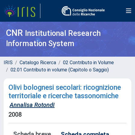
CNR
Institutional Research
Information System
IRIS
Catalogo Ricerca
02 Contributo in Volume
02.01 Contributo in volume (Capitolo o Saggio)
Olivi bolognesi secolari: ricognizione
territoriale e ricerche tassonomiche
Annalisa Rotondi
2008
Scheda breve
Scheda completa