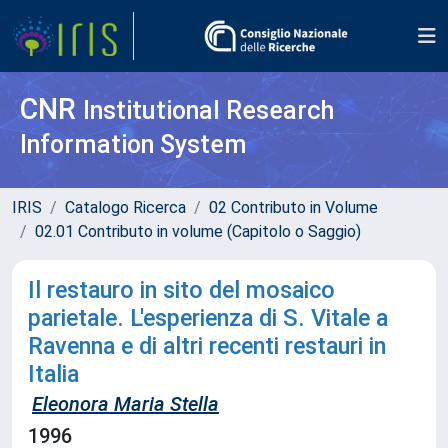
CNR
Institutional Research
Information System
IRIS
Catalogo Ricerca
02 Contributo in Volume
02.01 Contributo in volume (Capitolo o Saggio)
Il restauro in sito del mosaico
parietale. L'esperienza di S. Vitale a
Ravenna e di altri recenti restauri in
Italia
Eleonora Maria Stella
1996