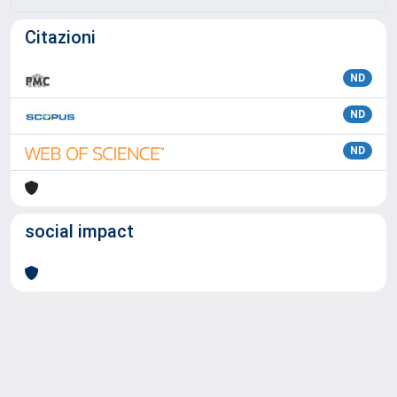
Citazioni
ND
ND
ND
social impact