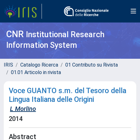
CNR
Institutional Research
Information System
IRIS
Catalogo Ricerca
01 Contributo su Rivista
01.01 Articolo in rivista
Voce GUANTO s.m. del Tesoro della
Lingua Italiana delle Origini
L Morlino
2014
Abstract