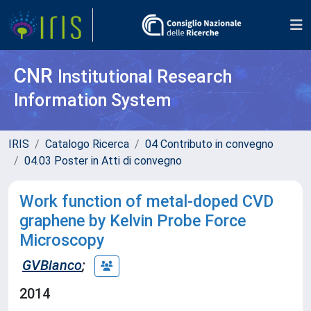
CNR
Institutional Research
Information System
IRIS
Catalogo Ricerca
04 Contributo in convegno
04.03 Poster in Atti di convegno
Work function of metal-doped CVD
graphene by Kelvin Probe Force
Microscopy
GVBianco
;
2014