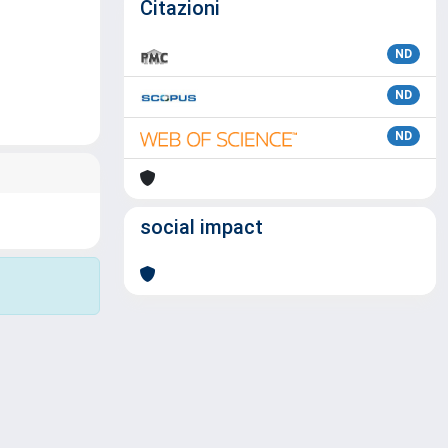
Citazioni
ND
ND
ND
social impact