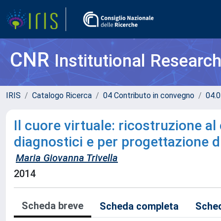
CNR
Institutional Researc
IRIS
Catalogo Ricerca
04 Contributo in convegno
04.0
Il cuore virtuale: ricostruzione a
diagnostici e per progettazione d
Maria Giovanna Trivella
2014
Scheda breve
Scheda completa
Sched