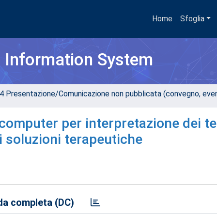
Home
Sfoglia
h Information System
4 Presentazione/Comunicazione non pubblicata (convegno, evento
l computer per interpretazione dei te
i soluzioni terapeutiche
a completa (DC)