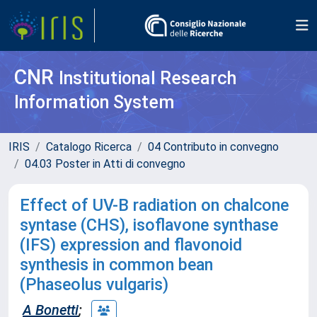
CNR
Institutional Research
Information System
IRIS
Catalogo Ricerca
04 Contributo in convegno
04.03 Poster in Atti di convegno
Effect of UV-B radiation on chalcone
syntase (CHS), isoflavone synthase
(IFS) expression and flavonoid
synthesis in common bean
(Phaseolus vulgaris)
A Bonetti
;