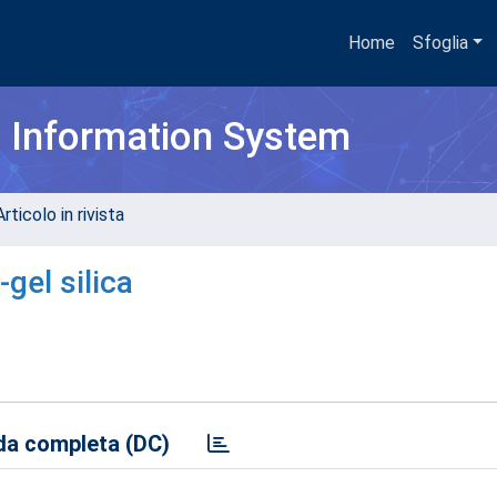
Home
Sfoglia
h Information System
rticolo in rivista
gel silica
a completa (DC)