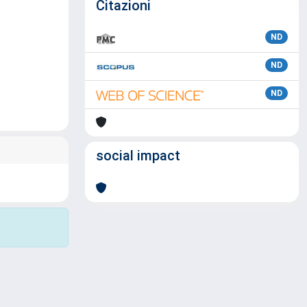
Citazioni
ND
ND
ND
social impact