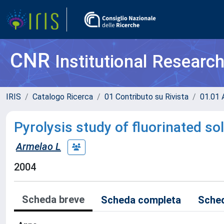
CNR
Institutional Researc
IRIS
Catalogo Ricerca
01 Contributo su Rivista
01.01 A
Pyrolysis study of fluorinated sol-
Armelao L
2004
Scheda breve
Scheda completa
Sched