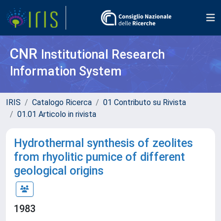
CNR
Institutional Research
Information System
IRIS
Catalogo Ricerca
01 Contributo su Rivista
01.01 Articolo in rivista
Hydrothermal synthesis of zeolites
from rhyolitic pumice of different
geological origins
1983