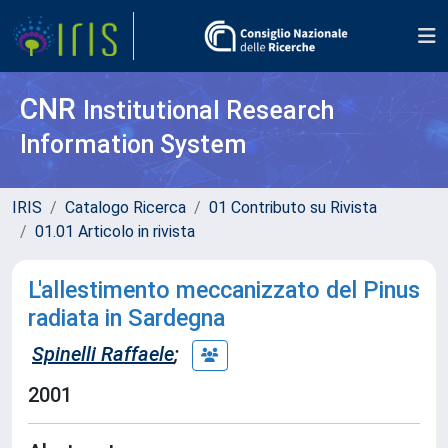
CNR
Institutional Research
Information System
IRIS
Catalogo Ricerca
01 Contributo su Rivista
01.01 Articolo in rivista
L'allestimento meccanizzato del Pinus
radiata in Sardegna
Spinelli Raffaele
;
2001