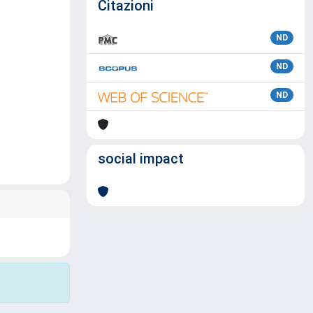
Citazioni
ND
ND
ND
social impact