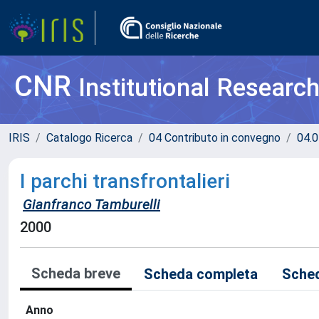
CNR
Institutional Researc
IRIS
Catalogo Ricerca
04 Contributo in convegno
04.0
I parchi transfrontalieri
Gianfranco Tamburelli
2000
Scheda breve
Scheda completa
Sched
Anno