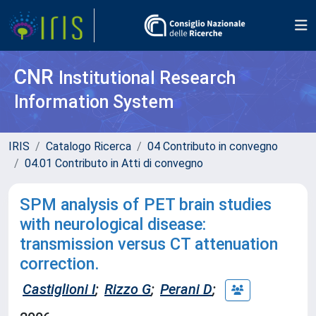
CNR
Institutional Research
Information System
IRIS
Catalogo Ricerca
04 Contributo in convegno
04.01 Contributo in Atti di convegno
SPM analysis of PET brain studies
with neurological disease:
transmission versus CT attenuation
correction.
Castiglioni I
;
Rizzo G
;
Perani D
;