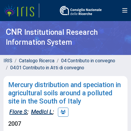
CNR
Institutional Research
Information System
IRIS
Catalogo Ricerca
04 Contributo in convegno
04.01 Contributo in Atti di convegno
Mercury distribution and speciation in
agricultural soils around a polluted
site in the South of Italy
Fiore S
;
Medici L
;
2007