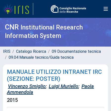
CNR
Institutional Research
Information System
IRIS
Catalogo Ricerca
09 Documentazione tecnica
09.04 Manuale tecnico/Guida tecnica
MANUALE UTILIZZO INTRANET IRC
(SEZIONE: POSTER)
Vincenzo Smiglio
;
Luigi Muriello
;
Paola
Ammendola
2015