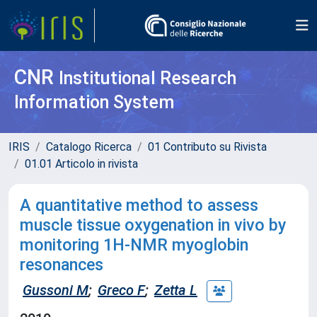
CNR
Institutional Research
Information System
IRIS
Catalogo Ricerca
01 Contributo su Rivista
01.01 Articolo in rivista
A quantitative method to assess
muscle tissue oxygenation in vivo by
monitoring 1H-NMR myoglobin
resonances
Gussoni M
;
Greco F
;
Zetta L