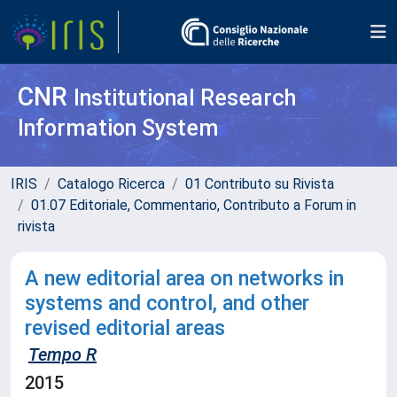
CNR
Institutional Research
Information System
IRIS
Catalogo Ricerca
01 Contributo su Rivista
01.07 Editoriale, Commentario, Contributo a Forum in
rivista
A new editorial area on networks in
systems and control, and other
revised editorial areas
Tempo R
2015