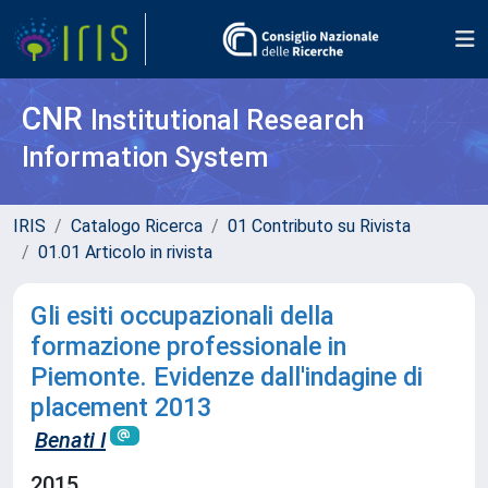
CNR
Institutional Research
Information System
IRIS
Catalogo Ricerca
01 Contributo su Rivista
01.01 Articolo in rivista
Gli esiti occupazionali della
formazione professionale in
Piemonte. Evidenze dall'indagine di
placement 2013
Benati I
2015