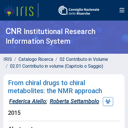
CNR
Institutional Research
Information System
IRIS
Catalogo Ricerca
02 Contributo in Volume
02.01 Contributo in volume (Capitolo o Saggio)
From chiral drugs to chiral
metabolites: the NMR approach
Federica Aiello
;
Roberta Settambolo
2015