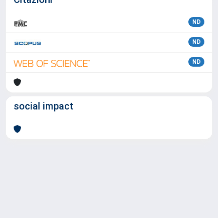
ND
ND
ND
social impact
Powered by
IRIS
-
about IRIS
-