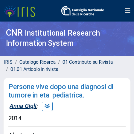
CNR
Institutional Research
Information System
IRIS
Catalogo Ricerca
01 Contributo su Rivista
01.01 Articolo in rivista
Persone vive dopo una diagnosi di
tumore in eta' pediatrica.
Anna Gigli
;
2014