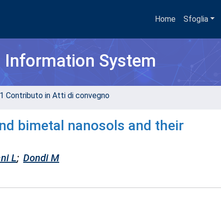
Home
Sfoglia
h Information System
1 Contributo in Atti di convegno
nd bimetal nanosols and their
ni L
;
Dondi M