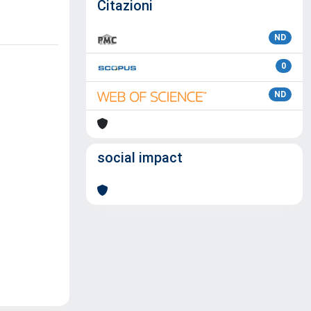
Citazioni
ND
0
ND
social impact