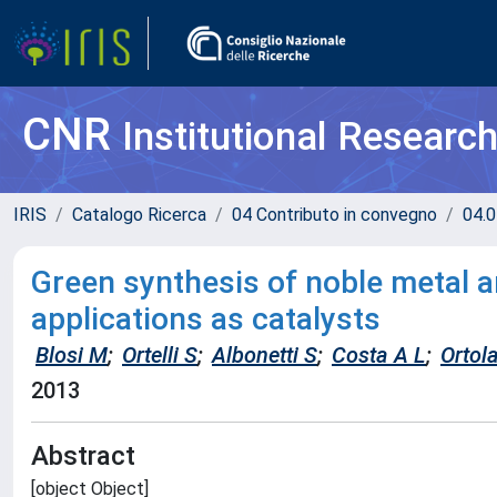
CNR
Institutional Researc
IRIS
Catalogo Ricerca
04 Contributo in convegno
04.0
Green synthesis of noble metal a
applications as catalysts
Blosi M
;
Ortelli S
;
Albonetti S
;
Costa A L
;
Ortola
2013
Abstract
[object Object]