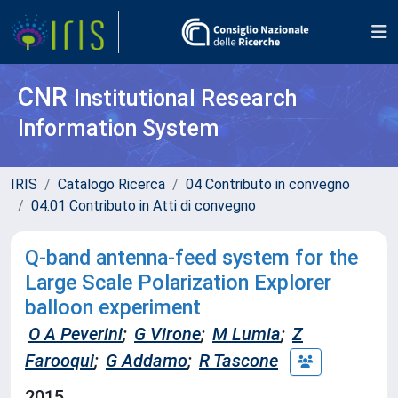
CNR
Institutional Research
Information System
IRIS
Catalogo Ricerca
04 Contributo in convegno
04.01 Contributo in Atti di convegno
Q-band antenna-feed system for the
Large Scale Polarization Explorer
balloon experiment
O A Peverini
;
G Virone
;
M Lumia
;
Z
Farooqui
;
G Addamo
;
R Tascone
2015