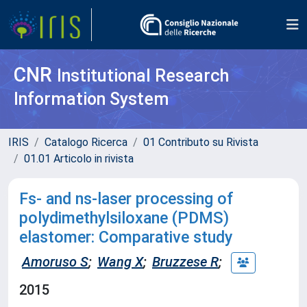
CNR
Institutional Research
Information System
IRIS
Catalogo Ricerca
01 Contributo su Rivista
01.01 Articolo in rivista
Fs- and ns-laser processing of
polydimethylsiloxane (PDMS)
elastomer: Comparative study
Amoruso S
;
Wang X
;
Bruzzese R
;
2015