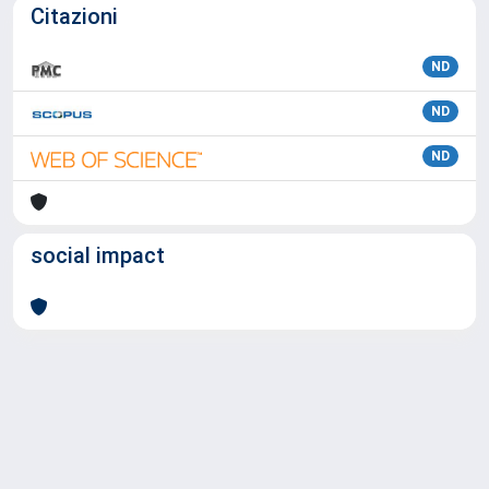
Citazioni
ND
ND
ND
social impact