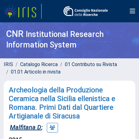
CNR
Institutional Research
Information System
IRIS
Catalogo Ricerca
01 Contributo su Rivista
01.01 Articolo in rivista
Archeologia della Produzione
Ceramica nella Sicilia ellenistica e
Romana. Primi Dati dal Quartiere
Artigianale di Siracusa
Malfitana D
;