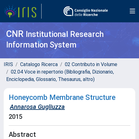
CNR
Institutional Research
Information System
IRIS
Catalogo Ricerca
02 Contributo in Volume
02.04 Voce in repertorio (Bibliografia, Dizionario,
Enciclopedia, Glossario, Thesaurus, altro)
Honeycomb Membrane Structure
Annarosa Gugliuzza
2015
Abstract