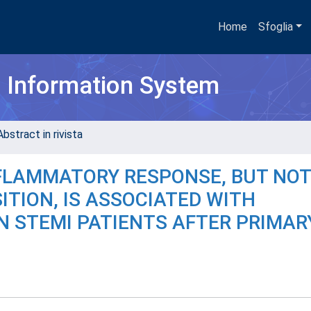
Home
Sfoglia
h Information System
bstract in rivista
FLAMMATORY RESPONSE, BUT NOT
ION, IS ASSOCIATED WITH
N STEMI PATIENTS AFTER PRIMAR