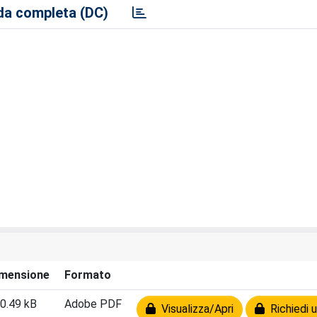
a completa (DC)
mensione
Formato
0.49 kB
Adobe PDF
Visualizza/Apri
Richiedi u