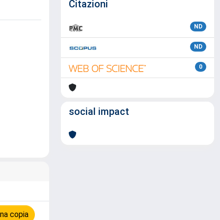
Citazioni
ND
ND
0
social impact
na copia