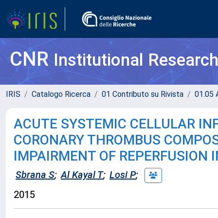
CNR
Institutional Researc
IRIS
Catalogo Ricerca
01 Contributo su Rivista
01.05 A
ACUTE SYSTEMIC CELLULAR IN
CORONARY THROMBUS COMPOSIT
IMPAIRMENT OF REPERFUSION I
Sbrana S
;
Al Kayal T
;
Losi P
;
2015