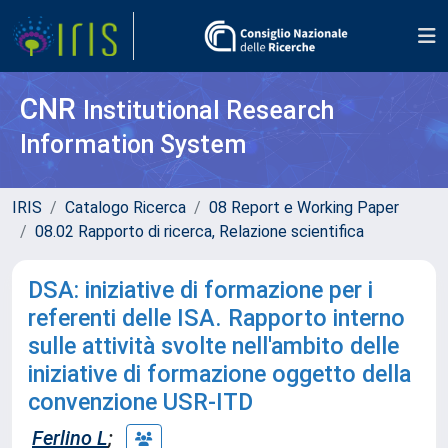
CNR
Institutional Research
Information System
IRIS
Catalogo Ricerca
08 Report e Working Paper
08.02 Rapporto di ricerca, Relazione scientifica
DSA: iniziative di formazione per i
referenti delle ISA. Rapporto interno
sulle attività svolte nell'ambito delle
iniziative di formazione oggetto della
convenzione USR-ITD
Ferlino L
;