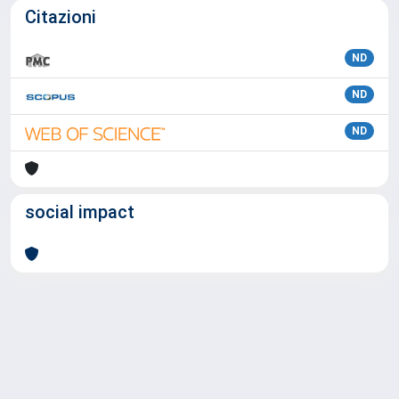
Citazioni
ND
ND
ND
social impact