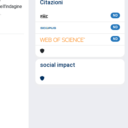
Citazioni
ell'indagine
.
ND
ND
ND
social impact