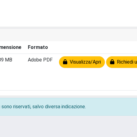
mensione
Formato
89 MB
Adobe PDF
Visualizza/Apri
Richiedi u
 sono riservati, salvo diversa indicazione.