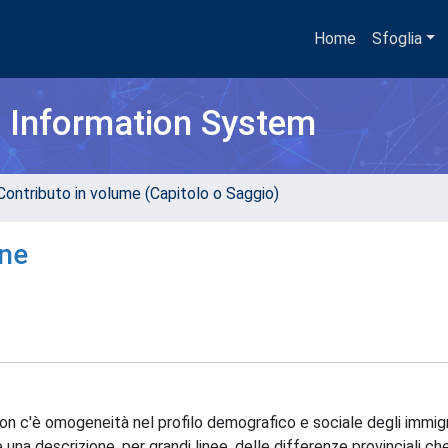
Home
Sfoglia
h Information System
Contributo in volume (Capitolo o Saggio)
ine
non c'è omogeneità nel profilo demografico e sociale degli immigr
 una descrizione, per grandi linee, delle differenze provinciali ch