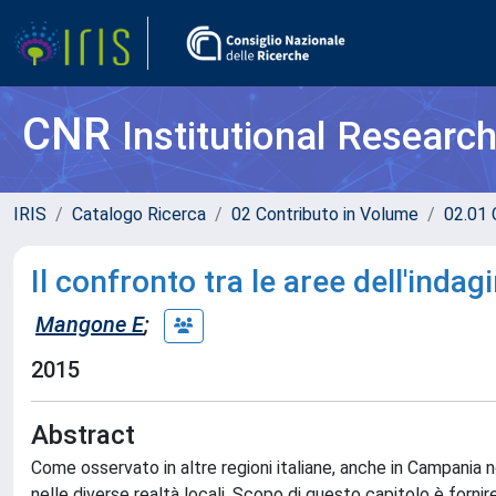
CNR
Institutional Researc
IRIS
Catalogo Ricerca
02 Contributo in Volume
02.01 
Il confronto tra le aree dell'indag
Mangone E
;
2015
Abstract
Come osservato in altre regioni italiane, anche in Campania 
nelle diverse realtà locali. Scopo di questo capitolo è fornire