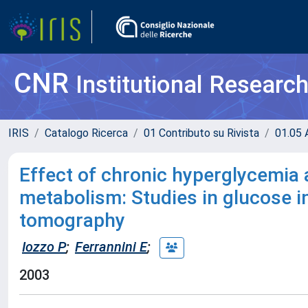
CNR
Institutional Researc
IRIS
Catalogo Ricerca
01 Contributo su Rivista
01.05 A
Effect of chronic hyperglycemia 
metabolism: Studies in glucose i
tomography
Iozzo P
;
Ferrannini E
;
2003