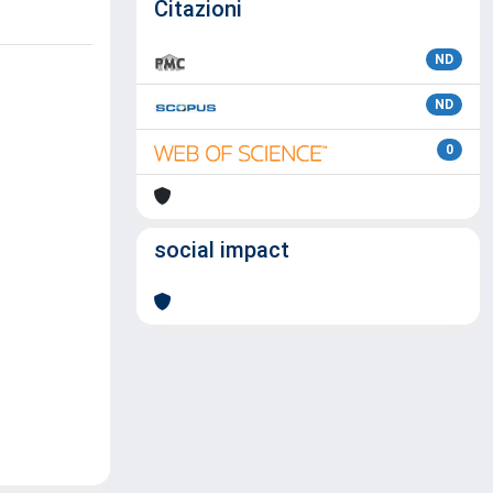
Citazioni
ND
ND
0
social impact