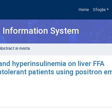
Home
Sfoglia
h Information System
bstract in rivista
and hyperinsulinemia on liver FFA
ntolerant patients using positron e