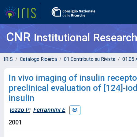
CNR
Institutional Researc
IRIS
Catalogo Ricerca
01 Contributo su Rivista
01.05 A
In vivo imaging of insulin recep
preclinical evaluation of [124]-i
insulin
Iozzo P
;
Ferrannini E
2001