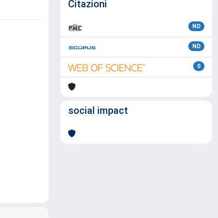
Citazioni
ND
ND
0
social impact