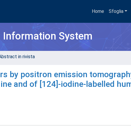
Home
Sfoglia
h Information System
bstract in rivista
tors by positron emission tomograph
odine and of [124]-iodine-labelled h