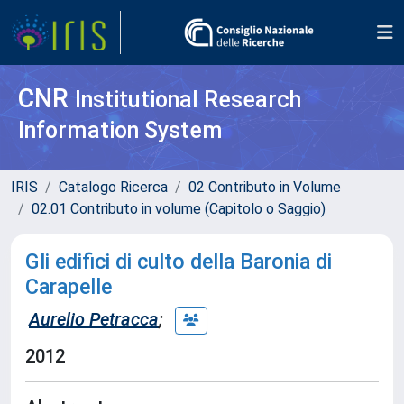
CNR
Institutional Research
Information System
IRIS
Catalogo Ricerca
02 Contributo in Volume
02.01 Contributo in volume (Capitolo o Saggio)
Gli edifici di culto della Baronia di
Carapelle
Aurelio Petracca
;
2012