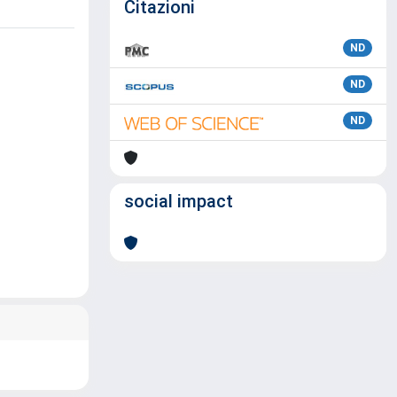
Citazioni
ND
ND
ND
social impact