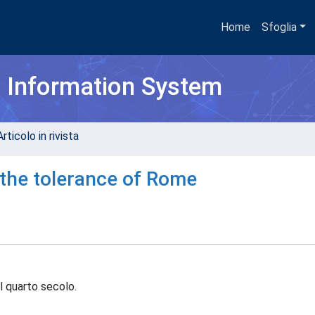
Home
Sfoglia
h Information System
rticolo in rivista
 the tolerance of Rome
l quarto secolo.