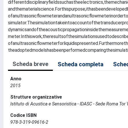
differentdisciplinaryfieldssuchastheelectronics,themechan
andthematerialscience.Forthispurpose,ithasbeendeveloped
ofanultrasonicflowmeterandanultrasonicflowmeterinorderto
simulator.Thesimulationtakeintoaccountofthetransducerpro
dynamicsandoftheacousticpropagationinsidethemeasurem
meter.Inthiswork,theresultsofthesimulationsusedtodescri
ofanultrasonicflowmeterforliquidispresented.Furthermoreth
theadoptedmodelshasbeenperformedcomparingthesimulatio
Scheda breve
Scheda completa
Sched
Anno
2015
Strutture organizzative
Istituto di Acustica e Sensoristica - IDASC - Sede Roma Tor 
Codice ISBN
978-3-319-09616-2