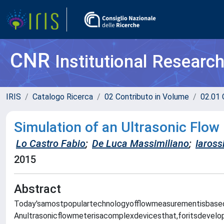
CNR
Institutional Researc
IRIS
Catalogo Ricerca
02 Contributo in Volume
02.01 
Simulation of an Ultrasonic Flow
Lo Castro Fabio
;
De Luca Massimiliano
;
Iaross
2015
Abstract
Today'samostpopulartechnologyofflowmeasurementisbased
Anultrasonicflowmeterisacomplexdevicesthat,foritsdevelo