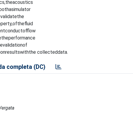
ics,theacoustics
bothasimulator
validatethe
perty,ofthefluid
entconductofflow
betheperformance
evalidationof
nresultswiththe collecteddata.
a completa (DC)
Vergata