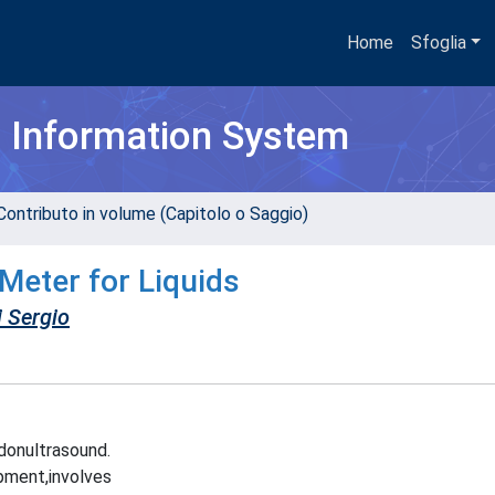
Home
Sfoglia
h Information System
Contributo in volume (Capitolo o Saggio)
 Meter for Liquids
i Sergio
onultrasound.
pment,involves