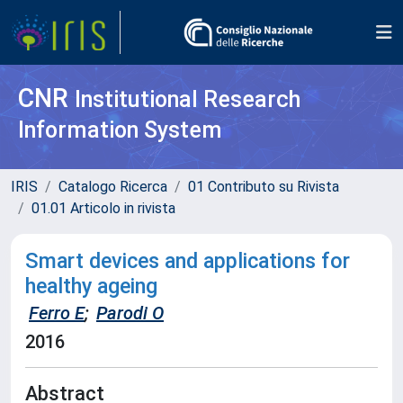
CNR
Institutional Research
Information System
IRIS
Catalogo Ricerca
01 Contributo su Rivista
01.01 Articolo in rivista
Smart devices and applications for
healthy ageing
Ferro E
;
Parodi O
2016
Abstract