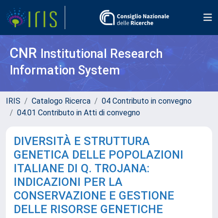
CNR
Institutional Research
Information System
IRIS
Catalogo Ricerca
04 Contributo in convegno
04.01 Contributo in Atti di convegno
DIVERSITÀ E STRUTTURA
GENETICA DELLE POPOLAZIONI
ITALIANE DI Q. TROJANA:
INDICAZIONI PER LA
CONSERVAZIONE E GESTIONE
DELLE RISORSE GENETICHE