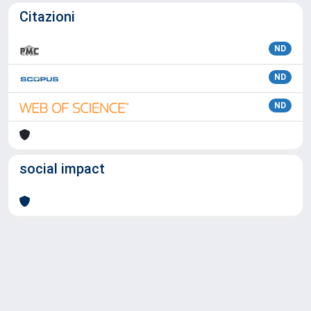
Citazioni
ND
ND
ND
social impact