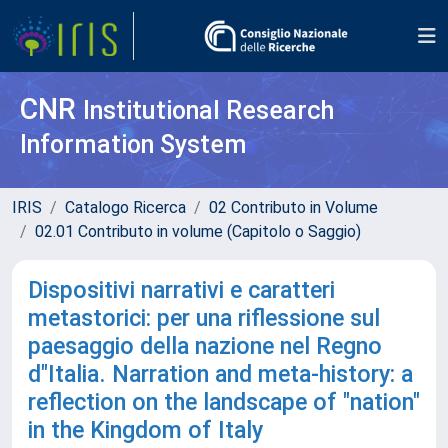
CNR
Institutional Research
Information System
IRIS
Catalogo Ricerca
02 Contributo in Volume
02.01 Contributo in volume (Capitolo o Saggio)
Dispositivi narrativi e caratteri
metastorici: per una riflessione sul
paesaggio della nazione nel Regno
d"Italia. Narration and meta-history: a
reflection on the landscape of "nation"
in the Kingdom of Italy