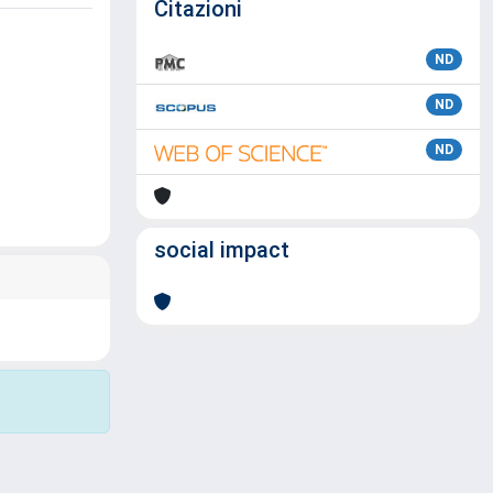
Citazioni
ND
ND
ND
social impact