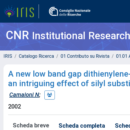
CNR
Institutional Researc
IRIS
Catalogo Ricerca
01 Contributo su Rivista
01.01 A
A new low band gap dithienylene
an intriguing effect of silyl subs
Camaioni N
;
2002
Scheda breve
Scheda completa
Sched