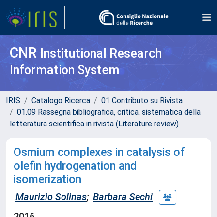
CNR
Institutional Research
Information System
IRIS
Catalogo Ricerca
01 Contributo su Rivista
01.09 Rassegna bibliografica, critica, sistematica della
letteratura scientifica in rivista (Literature review)
Osmium complexes in catalysis of
olefin hydrogenation and
isomerization
Maurizio Solinas
;
Barbara Sechi
2016