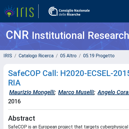
CNR
Institutional Researc
IRIS
Catalogo Ricerca
05 Altro
05.19 Progetto
SafeCOP Call: H2020-ECSEL-201
RIA
Maurizio Mongelli
;
Marco Muselli
;
Angelo Cor
2016
Abstract
SafeCOP is an European project that targets cyberphysica