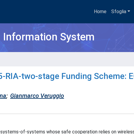
Home
Sfoglia
h Information System
5-RIA-two-stage Funding Scheme: 
ana
;
Gianmarco Veruggio
l systems-of-systems whose safe cooperation relies on wireles