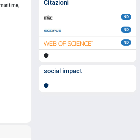
Citazioni
maritime,
ND
ND
ND
social impact