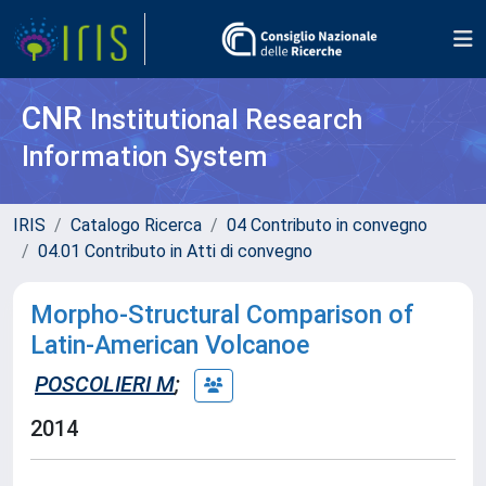
CNR
Institutional Research
Information System
IRIS
Catalogo Ricerca
04 Contributo in convegno
04.01 Contributo in Atti di convegno
Morpho-Structural Comparison of
Latin-American Volcanoe
POSCOLIERI M
;
2014