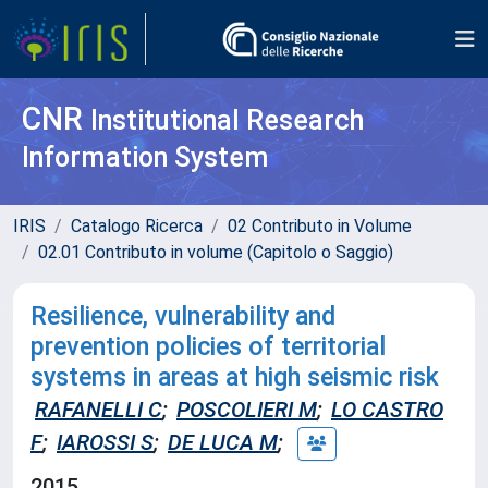
CNR
Institutional Research
Information System
IRIS
Catalogo Ricerca
02 Contributo in Volume
02.01 Contributo in volume (Capitolo o Saggio)
Resilience, vulnerability and
prevention policies of territorial
systems in areas at high seismic risk
RAFANELLI C
;
POSCOLIERI M
;
LO CASTRO
F
;
IAROSSI S
;
DE LUCA M
;
2015