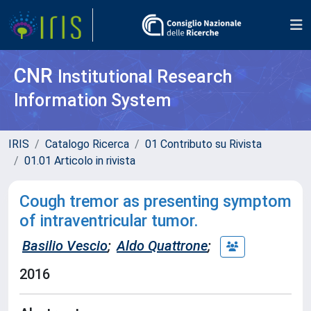
CNR
Institutional Research
Information System
IRIS
Catalogo Ricerca
01 Contributo su Rivista
01.01 Articolo in rivista
Cough tremor as presenting symptom
of intraventricular tumor.
Basilio Vescio
;
Aldo Quattrone
;
2016