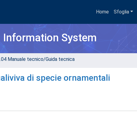
Home
Sfoglia
h Information System
.04 Manuale tecnico/Guida tecnica
liviva di specie ornamentali