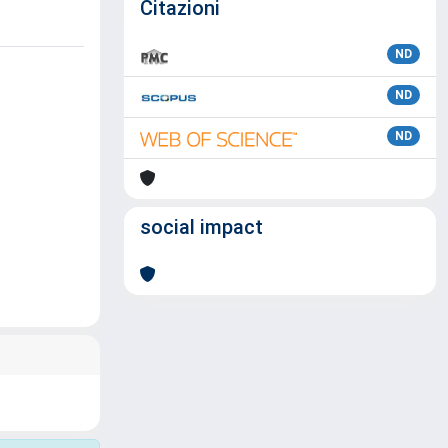
Citazioni
ND
ND
ND
social impact