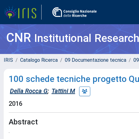
CNR
Institutional Researc
IRIS
Catalogo Ricerca
09 Documentazione tecnica
09
100 schede tecniche progetto Qua
Della Rocca G
;
Tattini M
2016
Abstract
.