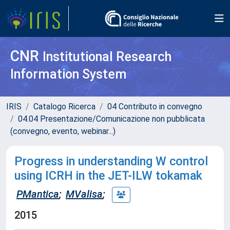
CNR
Institutional Research
Information System
IRIS
Catalogo Ricerca
04 Contributo in convegno
04.04 Presentazione/Comunicazione non pubblicata
(convegno, evento, webinar...)
Progress in understanding W control
using ICRH in the JET-ILW tokamak
PMantica
;
MValisa
;
2015