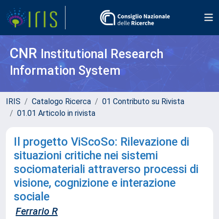
CNR
Institutional Research
Information System
IRIS
Catalogo Ricerca
01 Contributo su Rivista
01.01 Articolo in rivista
Il progetto ViScoSo: Rilevazione di
situazioni critiche nei sistemi
sociomateriali attraverso processi di
visione, cognizione e interazione
sociale
Ferrario R